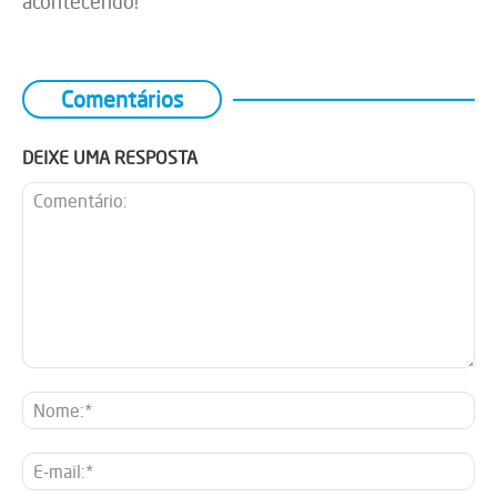
acontecendo!
Comentários
DEIXE UMA RESPOSTA
Comentário:
No
E-
mai