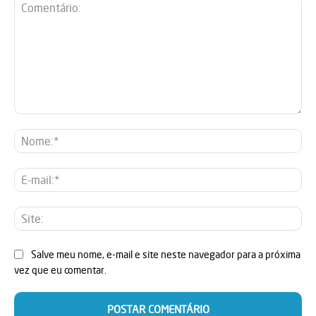
Comentário:
No
E-
mai
Sit
Salve meu nome, e-mail e site neste navegador para a próxima
vez que eu comentar.