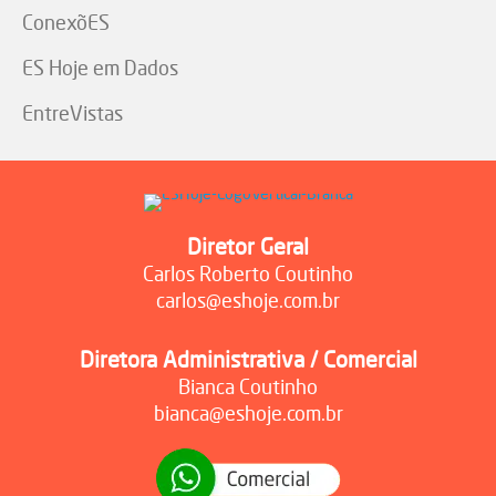
ConexõES
ES Hoje em Dados
EntreVistas
Diretor Geral
Carlos Roberto Coutinho
carlos@eshoje.com.br
Diretora Administrativa / Comercial
Bianca Coutinho
bianca@eshoje.com.br